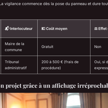
. La vigilance commence dès la pose du panneau et dure tou
📬 Interlocuteur
💶 Coût moyen
⚖️ Effet
Maire de la
Gratuit
Non
commune
Tribunal
200 à 500 € (frais de
Oui, si
administratif
procédure)
expres
n projet grâce à un affichage irréprocha