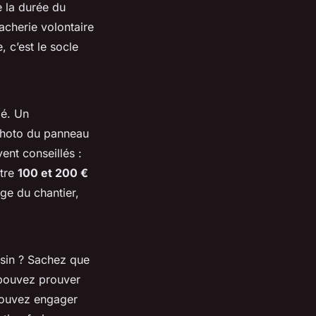
e la durée du
acherie volontaire
, c’est le socle
dé. Un
 photo du panneau
ent conseillés :
ntre
100 et 200 €
ge du chantier,
isin ? Sachez que
 pouvez prouver
 pouvez engager