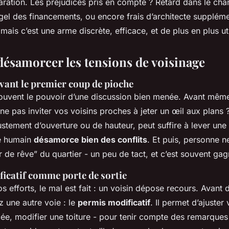
ration. Les préjudices pris en compte ? Retard dans le chant
 gel des financements, ou encore frais d’architecte suppléme
ais c’est une arme discrète, efficace, et de plus en plus uti
désamorcer les tensions de voisinage
vant le premier coup de pioche
ouvent le pouvoir d’une discussion bien menée. Avant même
ne pas inviter vos voisins proches à jeter un œil aux plans
justement d’ouverture ou de hauteur, peut suffire à lever une
te humain
désamorce bien des conflits
. Et puis, personne n
 de rêve” du quartier - un peu de tact, et c’est souvent ga
icatif comme porte de sortie
s efforts, le mal est fait : un voisin dépose recours. Avant 
z une autre voie : le
permis modificatif
. Il permet d’ajuster 
ée, modifier une toiture - pour tenir compte des remarques 