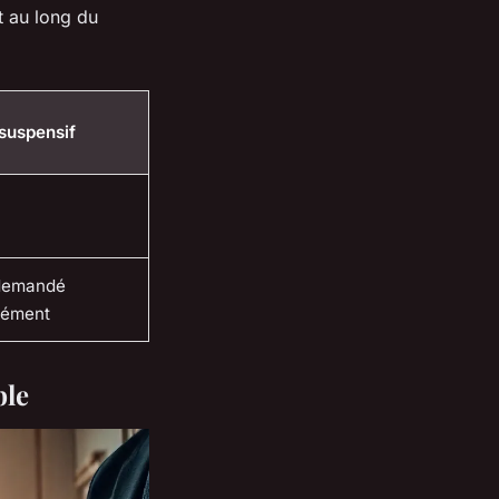
t au long du
 suspensif
 demandé
sément
ble