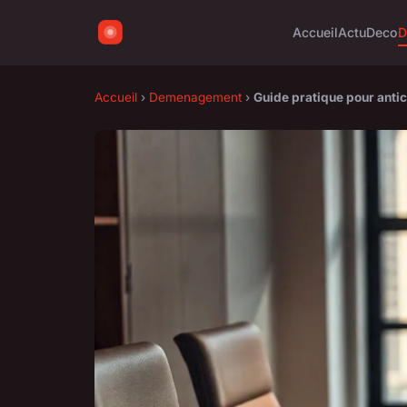
Accueil
Actu
Deco
D
Accueil
›
Demenagement
›
Guide pratique pour antic