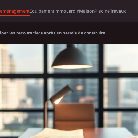
emenagement
Equipement
Immo
Jardin
Maison
Piscine
Travaux
iper les recours tiers après un permis de construire