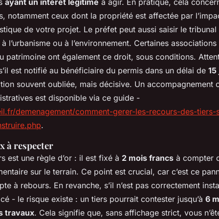
rs
ayant un intérêt légitime
à agir. En pratique, cela concer
s, notamment ceux dont la propriété est affectée par l’impac
ique de votre projet. Le préfet peut aussi saisir le tribunal 
t à l’urbanisme ou à l’environnement. Certaines association
u patrimoine ont également ce droit, sous conditions. Attent
s’il est notifié au bénéficiaire du permis dans un délai de
15
ition souvent oubliée, mais décisive. Un accompagnement c
tratives est disponible via ce guide -
leil.fr/demenagement/comment-gerer-les-recours-des-tiers-
struire.php
.
ux à respecter
s est une règle d’or : il est fixé à
2 mois francs
à compter d
entaire sur le terrain. Ce point est crucial, car c’est ce pan
te à rebours. En revanche, s’il n’est pas correctement insta
acé - le risque existe : un tiers pourrait contester jusqu’à
6 m
s travaux
. Cela signifie que, sans affichage strict, vous n’ê