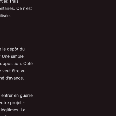
ier, frais
ntaires. Ce n’est
lisée.
 le dépôt du
 ? Une simple
 opposition. Côté
e veut être vu
gné d’avance.
d’entrer en guerre
votre projet -
légitimes. La