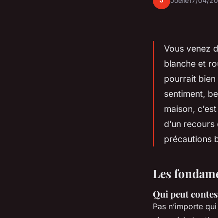
J
Joëlle
17/04/20
Vous venez de
blanche et ro
pourrait bien
sentiment, be
maison, c’est
d’un recours
précautions b
Les fondame
Qui peut contes
Pas n’importe qui