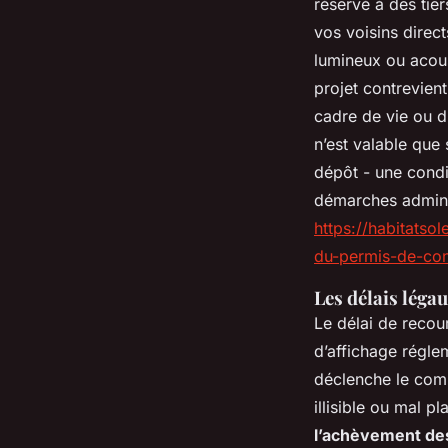
réservé à des tie
vos voisins direct
lumineux ou acoust
projet contrevien
cadre de vie ou d
n’est valable que 
dépôt - une cond
démarches adminis
https://habitatso
du-permis-de-con
Les délais léga
Le délai de recour
d’affichage réglem
déclenche le comp
illisible ou mal pl
l’achèvement de