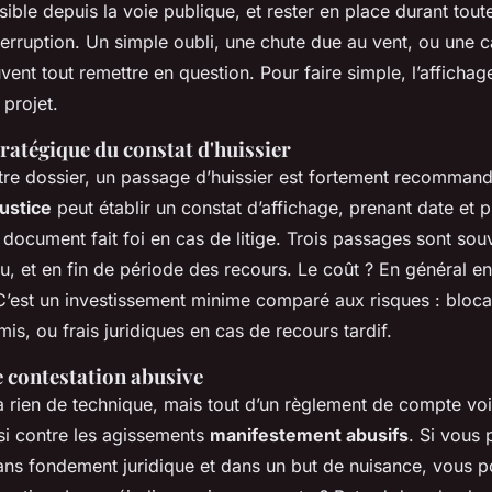
sible depuis la voie publique, et rester en place durant tout
nterruption. Un simple oubli, une chute due au vent, ou une c
vent tout remettre en question. Pour faire simple, l’affichage
 projet.
ratégique du constat d'huissier
tre dossier, un passage d’huissier est fortement recomman
ustice
peut établir un constat d’affichage, prenant date et
document fait foi en cas de litige. Trois passages sont souv
eu, et en fin de période des recours. Le coût ? En général e
 C’est un investissement minime comparé aux risques : bloca
is, ou frais juridiques en cas de recours tardif.
e contestation abusive
n’a rien de technique, mais tout d’un règlement de compte vo
ssi contre les agissements
manifestement abusifs
. Si vous
 sans fondement juridique et dans un but de nuisance, vous