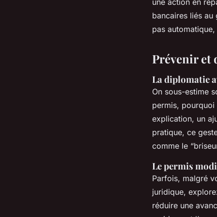
une action en répa
bancaires liés au
pas automatique, m
Prévenir et 
La diplomatie a
On sous-estime s
permis, pourquoi 
explication, un a
pratique, ce ges
comme le “briseur
Le permis modif
Parfois, malgré vo
juridique, explore
réduire une avanc