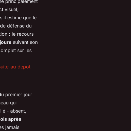
ne principalement
t visuel,
s’il estime que le
s de défense du
ion : le recours
 jours
suivant son
omplet sur les
suite-au-depot-
u premier jour
neau qui
llé - absent,
ois après
tes jamais